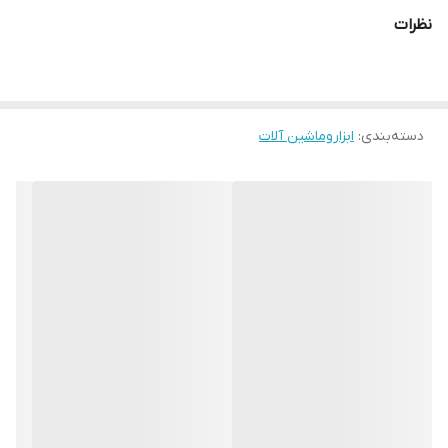
نظرات
نوع موتور
تک فاز,4زمانه,مجهز به سیستم AVR
حداکثر قدرت
2800وات
خروجی
دسته‌بندی
:
ابزاروماشین آلات
وضعیت استارت
هندلی
توان نامی
3000وات