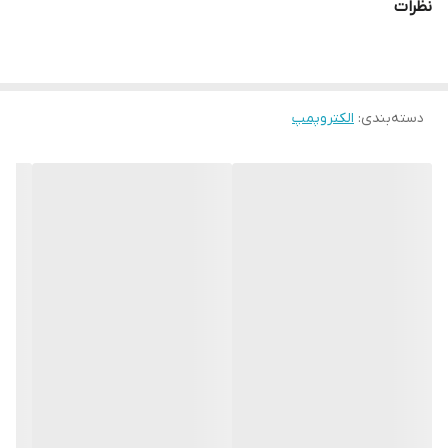
نظرات
ارتفاع
30متر
نوع سوخت
بنزین
دسته‌بندی
:
الکتروپمپ