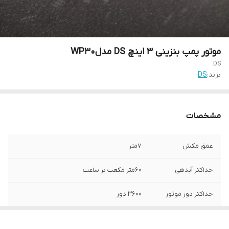
موتور پمپ بنزینی 3 اینچ DS مدلWP30
DS
برند:
DS
مشخصات
عمق مکش
7متر
حداکثر آبدهی
60متر مکعب بر ساعت
حداکثر دور موتور
3600 دور
وضعیت استارت
هندل