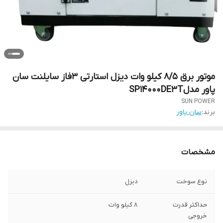
موتور برق 8/5 کیلو وات دیزل استارتی 3فاز سایلنت سان
پاور مدلSP14000DE3T
SUN POWER
برند:
سان پاور
مشخصات
نوع سوخت
دیزل
حداکثر قدرت
8 کیلو وات
خروجی