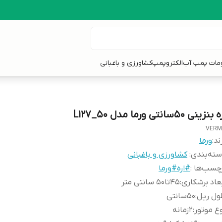
ومات پمپ آب
الکتروپمپ
کشاورزی و باغبانی
بنزینی 50سانتی ورما مدل L127_50
VERM
ند:
ورما
ته‌بندی
:
کشاورزی و باغبانی
چسب‌ها :
#اره#ورما
عاد برشکاری
:
45تا50 سانتی متر
ول ریل
:
50سانتی
ع موتور
:
2زمانه