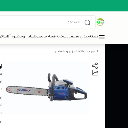
دسته‌بندی محصولات
خانه
همه محصولات
ابزاروماشین آلات
ات
گرین پمپ
/
کشاورزی و باغبانی
اره 
A
بر
دس
بر
اب
ط
نو