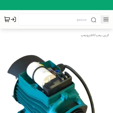
گرین پمپ
/
الکتروپمپ