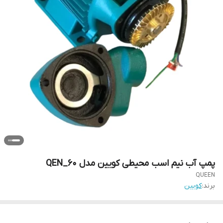
پمپ آب نیم اسب محیطی کویین مدل QEN_60
QUEEN
برند:
کویین