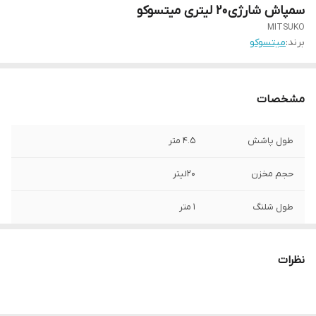
سمپاش شارژی20 لیتری میتسوکو
MITSUKO
برند:
میتسوکو
مشخصات
طول پاشش
4.5 متر
حجم مخزن
20لیتر
طول شلنگ
1 متر
باطری
دارد.12 ولت
نظرات
جنس بدنه
پلی اتیلن