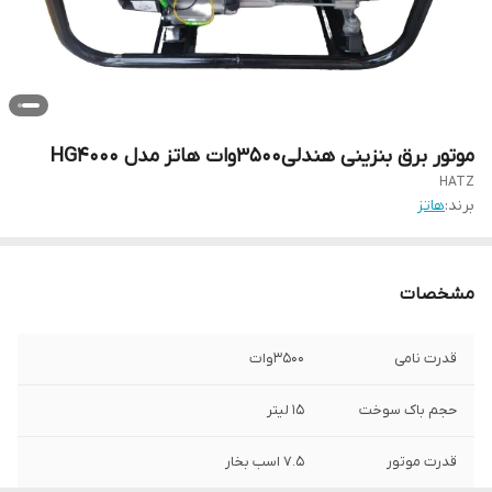
موتور برق بنزینی هندلی3500وات هاتز مدل HG4000
HATZ
برند:
هاتز
مشخصات
قدرت نامی
3500وات
حجم باک سوخت
15 لیتر
قدرت موتور
7.5 اسب بخار