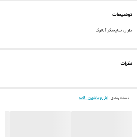
وزن دستگاه
42 کیلوگرم
توضیحات
نوع سیم پیچ
مس
دارای نمایشگر آنالوگ
تعداد خروجی
3 عدد
حداکثر قدرت
2800وات
خروجی
نظرات
وضعیت استارت
هندل
نوع سوخت
بنزینی
دسته‌بندی
:
ابزاروماشین آلات