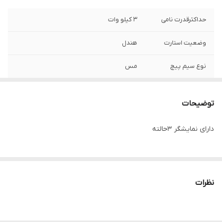
حداکثرقدرت نامی
3 کیلو وات
وضعیت استارت
هندل
نوع سیم پیچ
مس
تعداد خروجی
3 عدد
توضیحات
حداکثر قدرت
2/8 کیلو وات
خروجی
دارای نمایشگر 3حالته
قدرت موتور
7 اسب بخار
نظرات