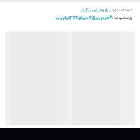
دسته‌بندی
:
ابزاروماشین آلات
برچسب‌ها :
#موتوربرق#مایکوتا#3کیلووات