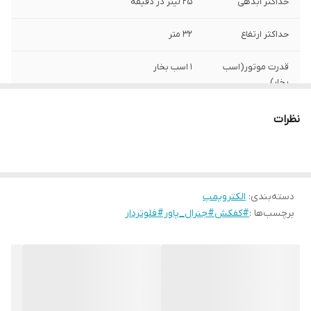
حداکثر آبدهی
25 لیتر در دقیقه
حداکثر ارتفاع
32 متر
قدرت موتور(اسب
1 اسب بخار
بخار)
جریان آمپر
5.2 آمپر
نظرات
جنس بدنه
آلومینیوم
جنس شفت
استیل
دسته‌بندی
:
الکتروپمپ
جنس پایه
برچسب‌ها :
استیل
#کفکش#جنرال_پاور#فلوتردار
قطر دهانه خروجی
1 اینچ