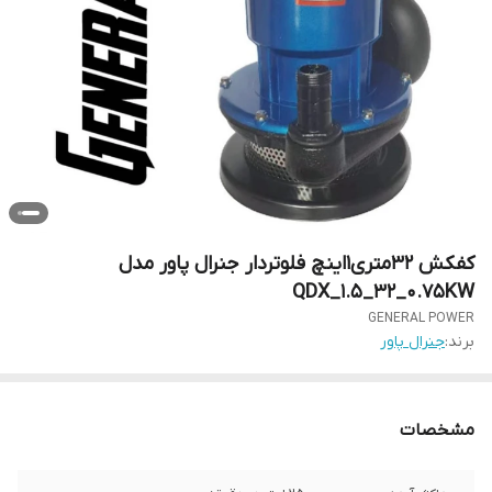
کفکش 32متری1اینچ فلوتردار جنرال پاور مدل
QDX_1.5_32_0.75KW
GENERAL POWER
برند:
جنرال پاور
مشخصات