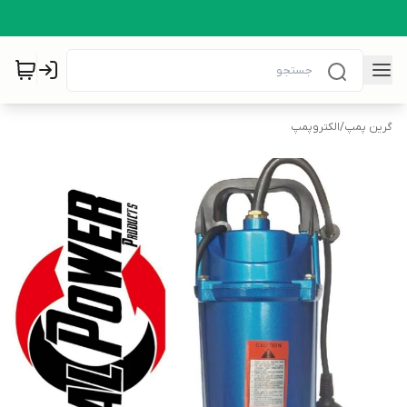
گرین پمپ
/
الکتروپمپ