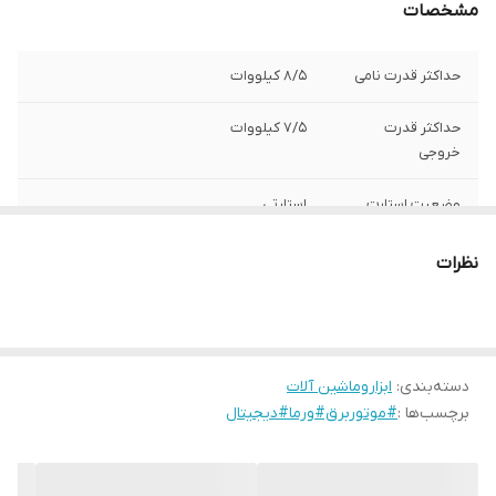
مشخصات
حداکثر قدرت نامی
8/5 کیلووات
حداکثر قدرت
7/5 کیلووات
خروجی
وضعیت استارت
استارتی
نوع سوخت
بنزینی
نظرات
دسته‌بندی
:
ابزاروماشین آلات
برچسب‌ها :
#موتوربرق#ورما#دیجیتال