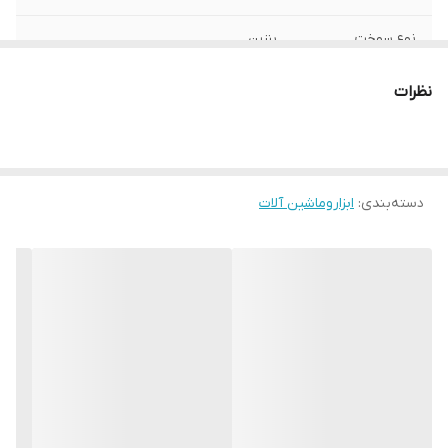
نوع سوخت
بنزین
وضعیت استارت
استارتی
نظرات
وزن دستگاه
38 کیلوگرم
ابعاد
mm 510*500*630
دسته‌بندی
:
ابزاروماشین آلات
توضیحات دستگاه
اینورتری,دیجیتال,فریم باز