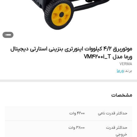
موتوربرق 4/2 کیلووات اینورتری بنزینی استارتی دیجیتال
ورما مدل VM4200i_T
VERMA
برند:
ورما
مشخصات
حداکثر قدرت نامی
4200 وات
حداکثر قدرت
3800 وات
خروجی