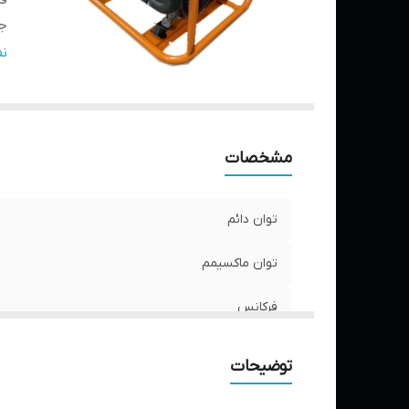
ف
ج
تع
ن
نو
ح
نم
ظ
مشخصات
تع
تث
توان دائم
وز
اق
توان ماکسیمم
حد
س
فرکانس
قد
جنس سیم پیچ
توضیحات
تعداد فاز