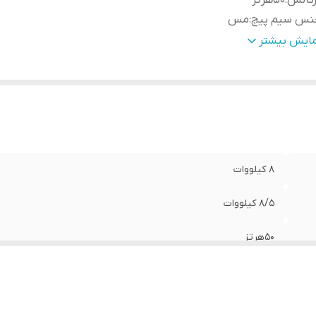
رکانس
:
50هرتز
نس سیم پیچ
:
مس
داد فاز
:
تک فاز
مایش بیشتر
ع موتور
:
تک سیلندر
جم مخزن روغن
:
1.1 لیتر
ایشگر
:
دیجیتالی 3کاره
رفیت باک
:
25 لیتر
داد خروجی
:
2 عدد
بیت کننده ولتاژAVR
:
دارد
8 کیلووات
ن دستگاه
:
90 کیلوگرم
لام همراه
:
دوشاخه,کاتالوگ,آچارشمع
8/5 کیلووات
اکثر دور موتور
:
3000دور
نسور سطح روغن
:
دارد
50هرتز
رت موتور(اسب بخار)
:
18اسب
مس
تک فاز