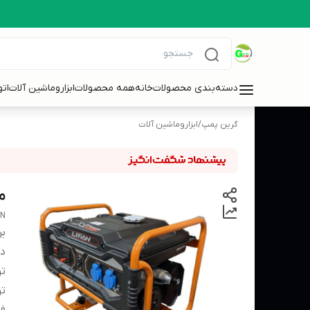
دسته‌بندی محصولات
خانه
همه محصولات
ابزاروماشین آلات
ات
گرین پمپ
/
ابزاروماشین آلات
موتورب
AN
بر
دس
تو
تو