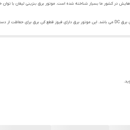
تک سیلندر
1.1 لیتر
ن می باشد که با کاهش میزان و کمبود روغن، موتور برق خاموش می شود و از
دیجیتالی 3کاره
25 لیتر
2 عدد
دارد
ید.
90 کیلوگرم
دوشاخه,کاتالوگ,آچارشمع
3000دور