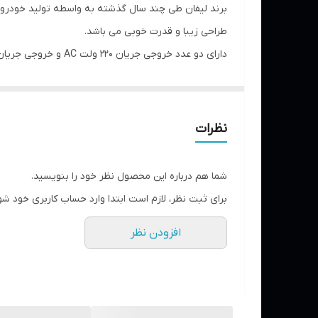
نوع موتور
طراحی زیبا و قدرت خوبی می باشد.
دارای دو عدد خروجی جریان 220 ولت AC و خروجی جریان برق DC می باشد. این موتور برق دارای فیوز قطع کن برق برای حفاظت از دستگاه نیز می باشد.
حجم مخزن روغن
این مدل موتوربرق داری سیستم هشدار دهنده کمبود روغ
نمایشگر
مطلوب این موتور برق می توان به سیم پیچی 100% مس ، سیستم کنترل نوسان برق AVR اشاره کرد.
ظرفیت باک
نظرات
تعداد خروجی
شما هم درباره این محصول نظر خود را بنویسید.
تثبیت کننده ولتاژAVR
برای ثبت نظر، لازم است ابتدا وارد حساب کاربری خود شو
وزن دستگاه
افزودن نظر
اقلام همراه
حداکثر دور موتور