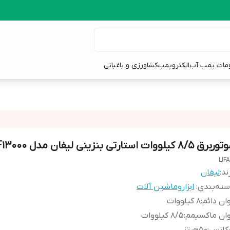
ومات پمپ آب
الکتروپمپ
کشاورزی و باغبانی
رق 8/5 کیلووات استارتی بنزینی لیفان مدل GF13000
LIF
ند:
لیفان
ته‌بندی
:
ابزاروماشین آلات
ان دائم
:
8 کیلووات
ان ماکسیمم
:
8/5 کیلووات