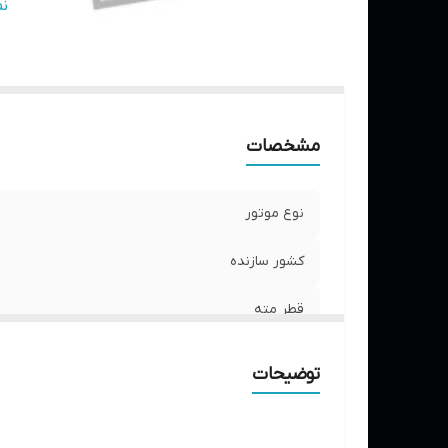
ط
ن
سی
ت
مشخصات
نوع موتور
کشور سازنده
قطر مته
قدرت موتور
توضیحات
طول تیغه