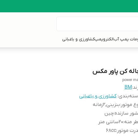
ومات پمپ آب
الکتروپمپ
کشاورزی و باغبانی
اله کن پاور مکس
power m
ند:
BM
ته‌بندی
:
کشاورزی و باغبانی
ع موتور
:
بنزینی,2زمانه
ور سازنده
:
چین
ر مته
:
20سانتی متر
رت موتور
:
68cc