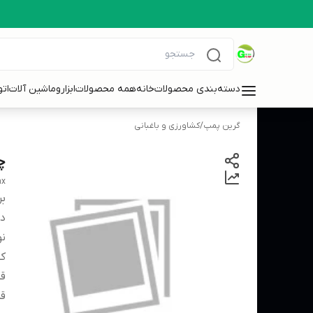
دسته‌بندی محصولات
خانه
همه محصولات
ابزاروماشین آلات
ات
گرین پمپ
/
کشاورزی و باغبانی
چ
ax
بر
دس
نو
کش
قط
قد