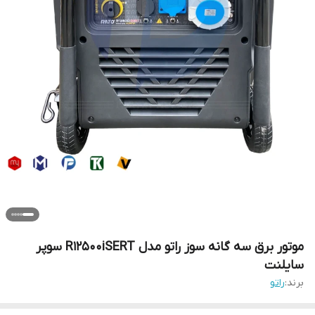
موتور برق سه گانه سوز راتو مدل R12500iSERT سوپر
سایلنت
برند:
راتو