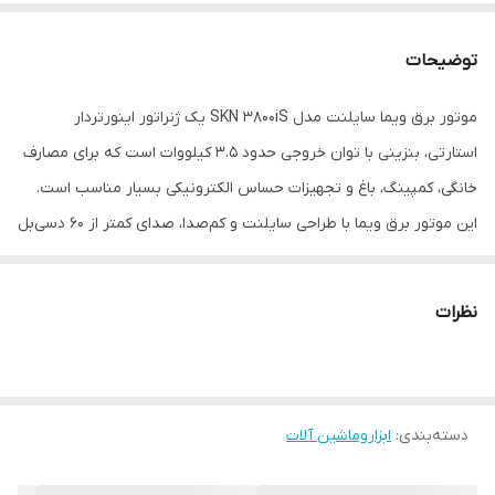
توضیحات
موتور برق ویما سایلنت مدل SKN 3800iS یک ژنراتور اینورتردار
استارتی، بنزینی با توان خروجی حدود ۳.۵ کیلووات است که برای مصارف
خانگی، کمپینگ، باغ و تجهیزات حساس الکترونیکی بسیار مناسب است.
این موتور برق ویما با طراحی سایلنت و کم‌صدا، صدای کمتر از ۶۰ دسی‌بل
را در هنگام کار ارائه می‌دهد و دارای موتور قدرتمند ۱۵۷ سی‌سی می‌باشد.
وزن سبک و ابعاد جمع‌وجور این مدل باعث سهولت در حمل‌ونقل و
نظرات
استفاده در محیط‌های مختلف می‌شود. همچنین سیستم اینورتر آن
تضمین‌کننده برق پایدار و بدون نویز برای دستگاه‌های حساس است. اگر
به دنبال خرید موتور برق ویما سایلنت SKN 3800iS با عملکرد بالا،
دسته‌بندی
:
ابزاروماشین آلات
مصرف بهینه سوخت و قابلیت حمل آسان هستید، این مدل انتخابی
ایده‌آل برای شما خواهد بود.