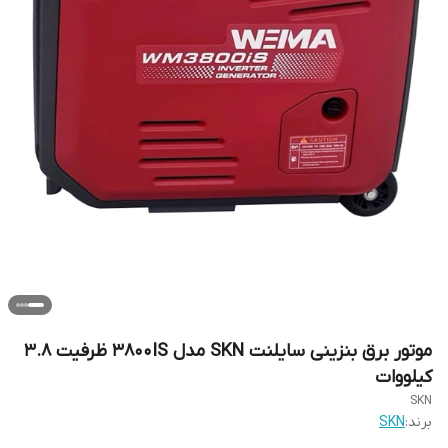
موتور برق بنزینی سایلنت SKN مدل 3800IS ظرفیت ۳.۸
کیلووات
SKN
برند:
SKN