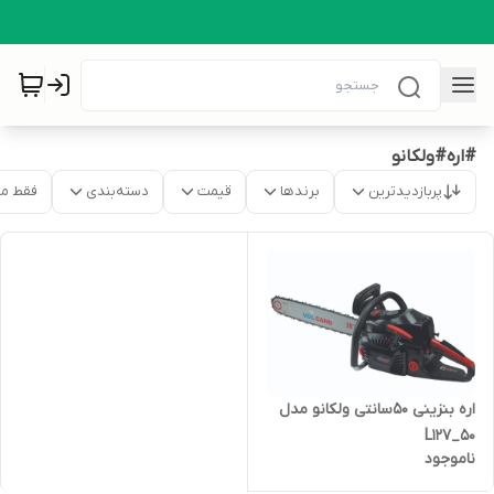
#اره#ولکانو
پربازدیدترین
برندها
قیمت
دسته‌بندی
فقط م
اره بنزینی 50سانتی ولکانو مدل
L127_50
ناموجود