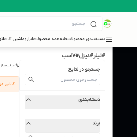
دسته‌بندی محصولات
خانه
همه محصولات
ابزاروماشین آلات
ات
#تیلر#دیزل#7اسب
مرتب‌سازی
جستجو در نتایج
کالایی 
دسته‌بندی
برند