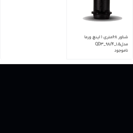
شناور 68متری 1 اینچ ورما
مدلQD3_98/4_1.5
ناموجود