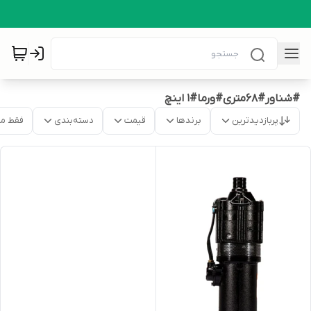
#شناور#68متری#ورما#1 اینچ
پربازدیدترین
برندها
قیمت
دسته‌بندی
فقط م