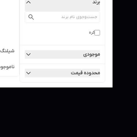
برند
کره
شیلنگ5لایه50یاردی سایز 8.5 کره
موجودی
ناموجود
محدوده قیمت