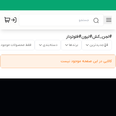
#لجن_کش#لیون#فلوتردار
جدیدترین
برندها
دسته‌بندی
فقط محصولات موجود
کالایی در این صفحه موجود نیست