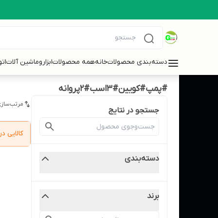
دسته‌بندی محصولات
خانه
همه محصولات
ابزاروماشین آلات
ات
#پمپ#کویین#3اسب#2پروانه
مرتب‌سازی
جستجو در نتایج
کالایی 
دسته‌بندی
برند