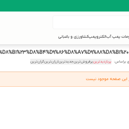
ومات پمپ آب
الکتروپمپ
کشاورزی و باغبانی
8%D8%B1%23%D8%B4%D9%86%D8%A7%D9%88%D8%B1%
 براساس:
پربازدیدترین
پرفروش‌ترین
جدیدترین
ارزان‌ترین
گران‌ترین
در این صفحه موجود نیست