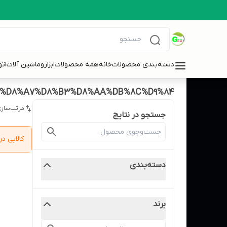
دسته‌بندی محصولات
خانه
همه محصولات
ابزاروماشین آلات
ات
20%D8%A7%D8%B3%D8%AA%DB%8C%D9%84
مرتب‌سازی
جستجو در نتایج
کالایی 
دسته‌بندی
برند