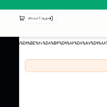
ورود | ثبت‌نام
BE%D9%85%D9%BE%20%D8%B4%D9%86%D8%A7%D9%8