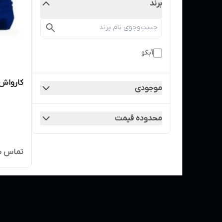
برند
آبکو
کارواش 130 بار آبکو مدل 000
موجودی
محدوده قیمت
تماس ب