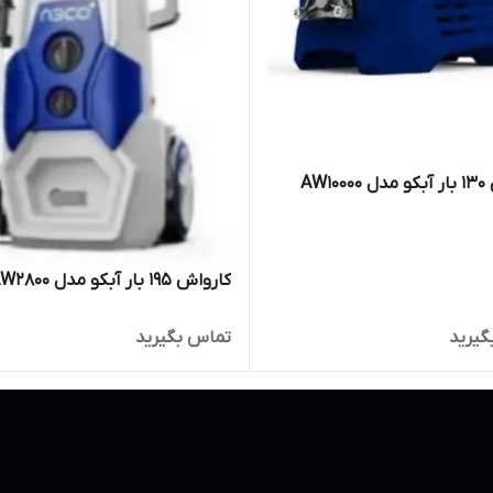
AW10
کارواش 195 بار آبکو مدل AW2800
گیرید
تماس بگیرید