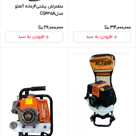
علفتراش پشتی4زمانه آلفئو
مدلCG435A
26,000,000
34,000,000
افزودن به سبد
افزودن به سبد