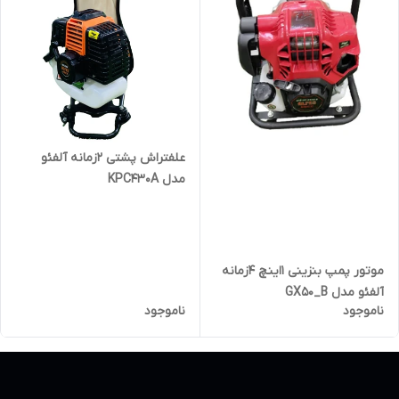
علفتراش پشتی 2زمانه آلفئو
مدل KPC430A
موتور پمپ بنزینی 1اینچ 4زمانه
آلفئو مدل GX50_B
ناموجود
ناموجود