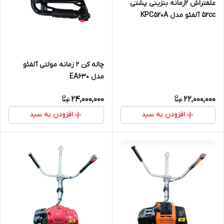
علفتراش 2زمانه بنزینی پشتی
52cc آلفئو مدل KPC520A
چاله کن 2 زمانه مولتی آلفئو
مدل EA630
24,000,000
22,000,000
افزودن به سبد
افزودن به سبد