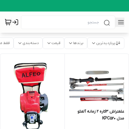
پربازدیدترین
برندها
قیمت
دسته‌بندی
فقط م
علفتراش 3کاره 2 زمانه آلفئو
مدل KPC520