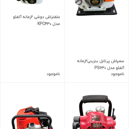
علفتراش دوشی 2زمانه آلفئو
مدل KPC430
سمپاش پرتابل بنزینی2زمانه
آلفئو مدل PS630
ناموجود
ناموجود