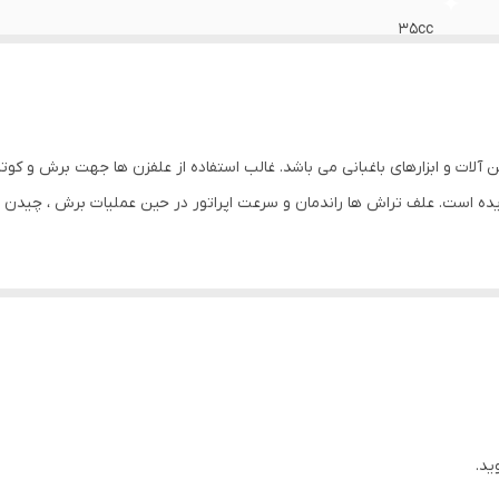
35cc
1 لیتر
هوا خنک
آلات و ابزارهای باغبانی می باشد. غالب استفاده از علفزن ها جهت برش و کوت
یده است. علف تراش ها راندمان و سرعت اپراتور در حین عملیات برش ، چیدن و
علفتراش دوشی چهار زمانه آلفئو یک موتور چهار زمانه ب
آسان می باشد.
انه که به صورت متحرک بر روی شاسی قرار گرفته است تشکیل شده و مانند ی
دلیل نوع طراحی، کاربر می تواند به مدت طولانی بدون احساس خستگی و فشار از 
ید.