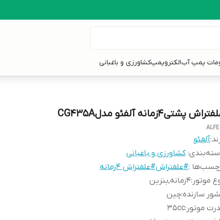
ومات پمپ آب
الکتروپمپ
کشاورزی و باغبانی
تراش پشتی4زمانه آلفئو مدلCG435A
ALF
ند:
آلفئو
ته‌بندی
:
کشاورزی و باغبانی
چسب‌ها :
#علفتراش#علفتراش 4زمانه
ع موتور
:
4زمانه,بنزین
ور سازنده
:
چین
رت موتور
:
35cc