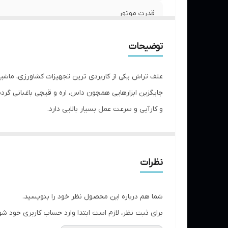
قدرت موتور
ظرفیت مخزن سوخت
توضیحات
خنک کاری موتور
علف تراش یکی از کاربردی ترین تجهیزات کشاورزی، ماشین 
جایگزین ابزارهایی همچون داس، اره و قیچی باغبانی گرد
و کارآیی و سرعت عمل بسیار بالایی دارد.
گونه ای طراحی شده، که مانور آن بسیار زیاد و کار با آن 
علفتراش پشتی چهار زمانه آلفئو از یک موتور چهار زم
نظرات
رابط، نیرو از موتور به گیربکس انتقال پیدا می کند و ب
شما هم درباره این محصول نظر خود را بنویسید.
برای ثبت نظر، لازم است ابتدا وارد حساب کاربری خود شو