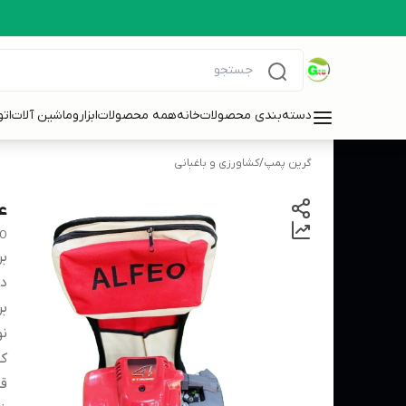
دسته‌بندی محصولات
خانه
همه محصولات
ابزاروماشین آلات
ات
گرین پمپ
/
کشاورزی و باغبانی
علف
EO
بر
دس
بر
نو
کش
قد