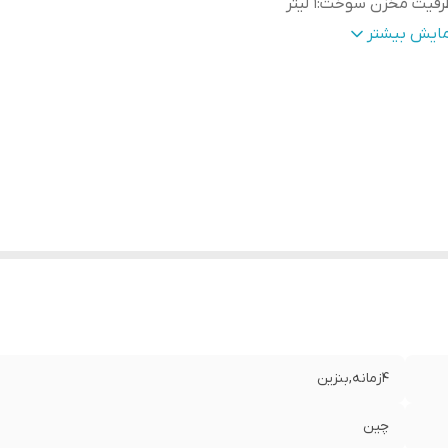
رفیت مخزن سوخت
:
1 لیتر
ک کاری موتور
:
هوا خنک
مایش بیشتر
4زمانه,بنزین
چین