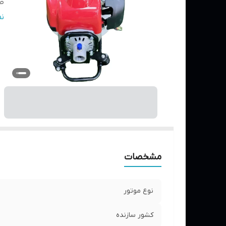
ظ
خن
ن
مشخصات
نوع موتور
کشور سازنده