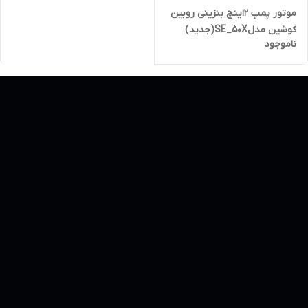
موتور پمپ 2اینچ بنزینی روبین
کوشین مدلSE_50X(جدید)
ناموجود