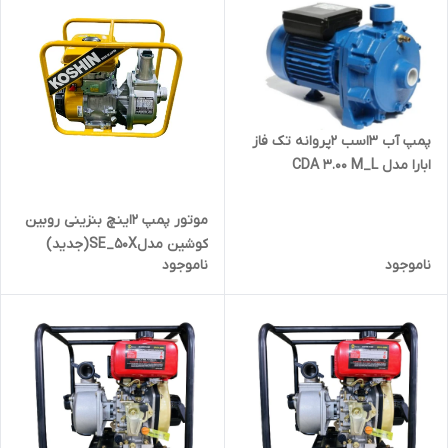
پمپ آب 3اسب 2پروانه تک فاز
ابارا مدل CDA 3.00 M_L
موتور پمپ 2اینچ بنزینی روبین
کوشین مدلSE_50X(جدید)
ناموجود
ناموجود