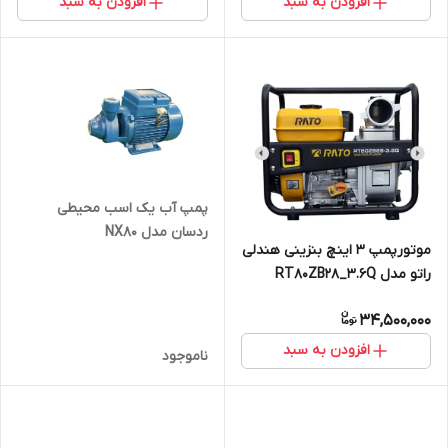
افزودن به سبد
افزودن به سبد
پمپ آب یک اسب محیطی
ردسان مدل NX80
موتورپمپ 3 اینچ بنزینی هندلی
راتو مدل RT80ZB28_3.6Q
34,500,000
افزودن به سبد
ناموجود