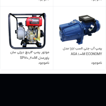
پمپ آب جتی 1اسب ابارا مدل
موتور پمپ 2اینچ دیزلی سان
AGA 1.00M ECONOMY
پاورمدل SP170_200M
ناموجود
ناموجود