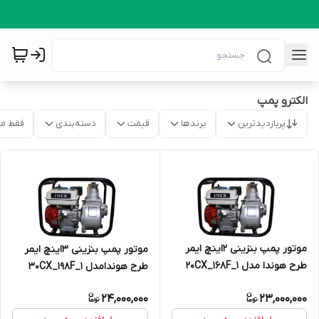
الکترو پمپ
پربازدیدترین
برندها
قیمت
دسته‌بندی
فقط م
موتور پمپ بنزینی 2اینچ ایمر
موتور پمپ بنزینی 3اینچ ایمر
طرح هوندا مدل 20CX_168F_1
طرح هوندامدل 30CX_198F_1
24,000,000
23,000,000