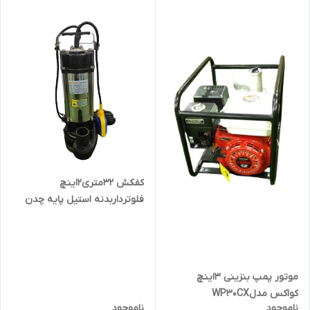
کفکش 32متری2اینچ
فلوترداربدنه استیل پایه چدن
ردسان مدل SPA6_32/1.1AF
موتور پمپ بنزینی 3اینچ
کواکس مدلWP30CX
ناموجود
ناموجود