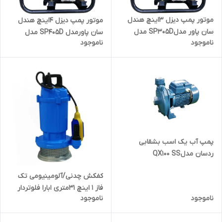
موتور پمپ دیزل 3اینچ هندل
موتور پمپ دیزل 4اینچ هندل
سان پاور مدلSP305D مدل
سان پاورمدل SP405D مدل
ناموجود
ناموجود
جدید باک بزرگ
جدید باک بزرگ
پمپ آب یک اسب بشقابی
ردسان مدلQX100 SS
کفکش چدنی/آلومینیومی تک
فاز 1 اینچ 31متری ابارا فلوتردار
ناموجود
ناموجود
مدل SDA 25_7/1.1M