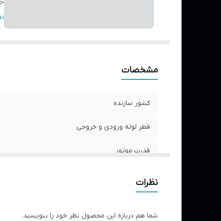
حد
حد
ن
حد
ج
ج
مشخصات
ج
آم
کشور سازنده
قطر لوله ورودی و خروجی
قدرت موتور
حداکثر ولتاژ
نظرات
حداکثر ارتفاع
شما هم درباره این محصول نظر خود را بنویسید.