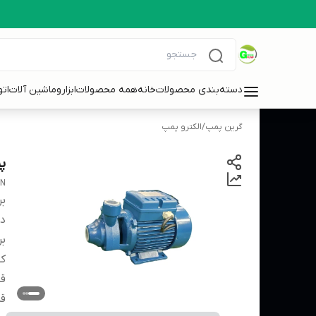
دسته‌بندی محصولات
خانه
همه محصولات
ابزاروماشین آلات
ات
گرین پمپ
/
الکترو پمپ
پ
UN
بر
دس
بر
کش
قط
قد