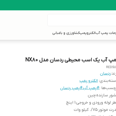
ومات پمپ آب
الکتروپمپ
کشاورزی و باغبانی
مپ آب یک اسب محیطی ردسان مدل NX80
REDS
ند:
ردسان
ته‌بندی
:
الکترو پمپ
چسب‌ها :
#پمپ آب#پمپ ردسان
ور سازنده
:
چین
ر لوله ورودی و خروجی
:
1 اینچ
رت موتور
:
75/. کیلو وات