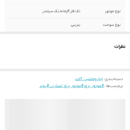
نوع موتور
تک فاز,4زمانه,تک سیلندر
نوع سوخت
بنزینی
کشور سازنده
چین
نظرات
قدرت خروجی
15اسب بخار
توان خروجی
6500وات
دسته‌بندی
:
ابزاروماشین آلات
برچسب‌ها :
#موتور برق#موتور برق استارتی#پوتر