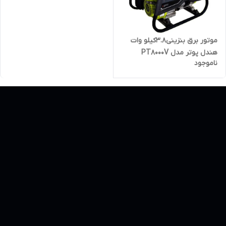
موتور برق بنزینی3.8کیلو وات
هندل پوتر مدل PT8000V
ناموجود