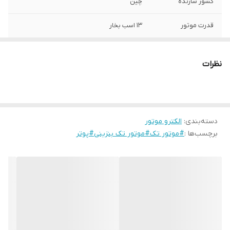
کشور سازنده
چین
قدرت موتور
13 اسب بخار
سیستم استارت
هندلی
نظرات
دسته‌بندی
:
الکترو موتور
برچسب‌ها :
#موتور تک#موتور تک بنزینی#پوتر