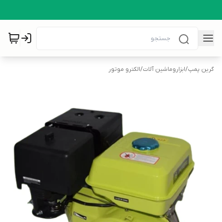
گرین پمپ
/
ابزاروماشین آلات
/
الکترو موتور