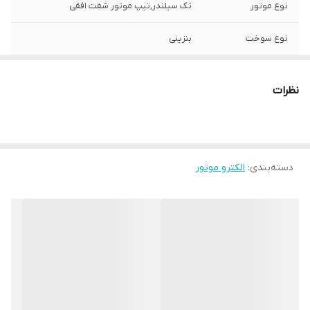
نوع موتور
تک سیلندر,تیپ موتور شفت افقی
نوع سوخت
بنزینی
مدل موتور
G389
نظرات
کشور سازنده
چین
قدرت موتور
13 اسب بخار
دسته‌بندی
:
الکترو موتور