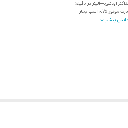
اکثر ابدهی
:
100لیتر در دقیقه
رت موتور
:
0.75 اسب بخار
نس بدنه
:
آلومینیوم
مایش بیشتر
نس شفت
:
استیل
نس پایه
:
استیل
اکثر ارتفاع
:
25 متر