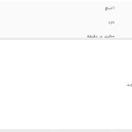
1 اینچ
دارد
100لیتر در دقیقه
0.75 اسب بخار
آلومینیوم
استیل
ید.
استیل
25 متر