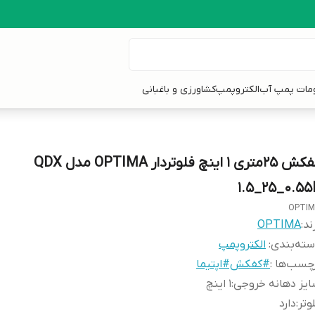
ومات پمپ آب
الکتروپمپ
کشاورزی و باغبانی
کفکش 25متری 1 اینچ فلوتردار OPTIMA مدل QDX
1.5_25_0.55
OPTI
ند:
OPTIMA
ته‌بندی
:
الکتروپمپ
چسب‌ها :
#کفکش#اپتیما
یز دهانه خروجی
:
1 اینچ
وتر
:
دارد