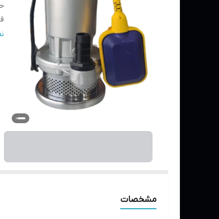
حد
قد
ج
ن
ج
ج
حد
مشخصات