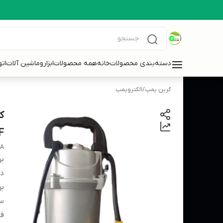
دسته‌بندی محصولات
خانه
همه محصولات
ابزاروماشین آلات
ات
گرین پمپ
/
الکتروپمپ
F
MA
بر
دس
بر
سا
فل