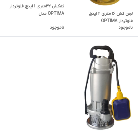
کفکش 32متری 1 اینچ فلوتردار
OPTIMA مدل
لجن کش 16 متری 2 اینچ
QDX1.5_32_0.75F
فلوتردار OPTIMA
ناموجود
ناموجود
مدلWDX6_16_0.75F