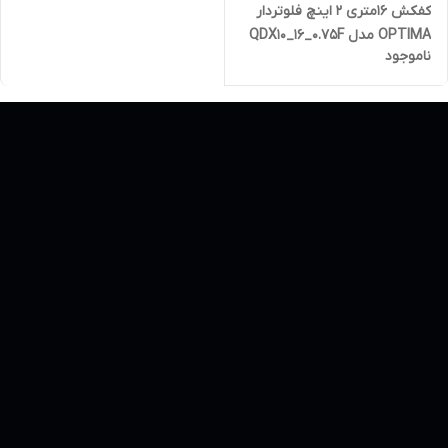
کفکش 16متری 2 اینچ فلوتردار
OPTIMA مدل QDX10_16_0.75F
ناموجود