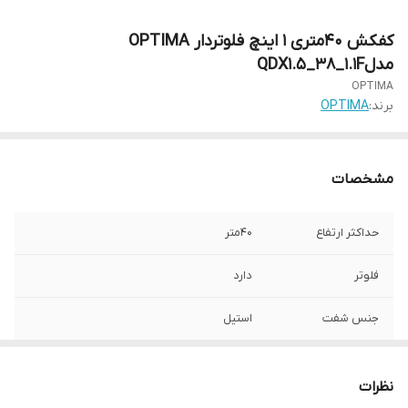
کفکش 40متری 1 اینچ فلوتردار OPTIMA
مدلQDX1.5_38_1.1F
OPTIMA
برند:
OPTIMA
مشخصات
حداکثر ارتفاع
40متر
فلوتر
دارد
جنس شفت
استیل
سایز دهانه خروجی
1 اینچ
نظرات
جنس پایه
استیل