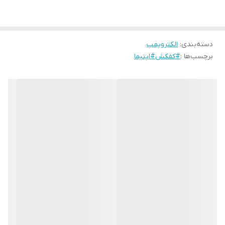
حداکثر آبدهی
200 لیتر در دقیقه
دسته‌بندی
:
الکتروپمپ
قدرت موتور(کیلو
1.1 کیلو وات
وات)
برچسب‌ها :
#کفکش#اپتیما
جنس بدنه
آلومینیوم