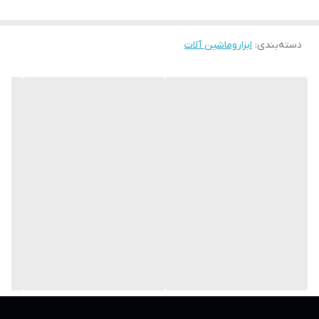
وزن
18/8 کیلوگرم
دسته‌بندی
:
ابزاروماشین آلات
نوع موتور
دینامی
مخزن کفپاش
دارد
شلنگ جمع کن
ندارد
حداکثر تحمل دمای
50 سانتی گراد
آب