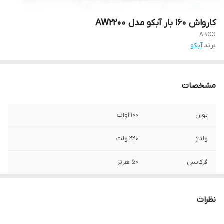
کارواش 160 بار آبکو مدل AW2200
ABCO
برند:
آبکو
مشخصات
توان
2100وات
ولتاژ
220 ولت
فرکانس
50 هرتز
فشار پمپ
160 بار
نظرات
حداکثر جریان
7/8 لیتر در دقیقه
خروجی آب