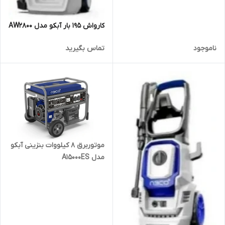
کارواش 195 بار آبکو مدل AW2800
ناموجود
تماس بگیرید
موتوربرق 8 کیلووات بنزینی آبکو
مدل A15000ES