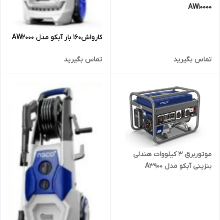
AW10000
کارواش160 بار آبکو مدل AW2000
تماس بگیرید
تماس بگیرید
موتوربرق 3 کیلووات هندلی
بنزینی آبکو مدل A3900