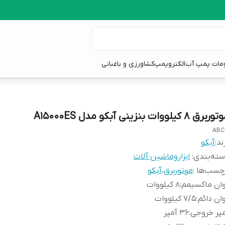
ومات پمپ آب
الکتروپمپ
کشاورزی و باغبانی
برق 8 کیلووات بنزینی آبکو مدل A15000ES
ABC
ند:
آبکو
ته‌بندی
:
ابزاروماشین آلات
چسب‌ها :
موتوربرق
،
آبکو
ان ماکسیمم
:
8 کیلووات
ان دائم
:
7/5 کیلووات
پر خروجی
:
36 آمپر