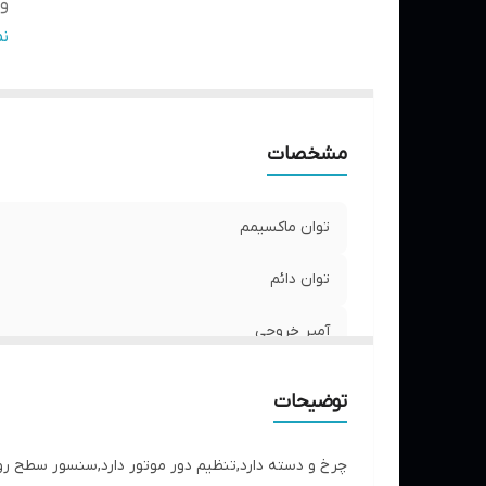
ول
ح
ن
تع
نو
نو
مشخصات
س
س
ح
توان ماکسیمم
ن
وز
توان دائم
اب
آمپر خروجی
حد
ولتاژ خروجی
توضیحات
حجم موتور
چرخ و دسته دارد,تنظیم دور موتور دارد,سنسور سطح روغن دارد,