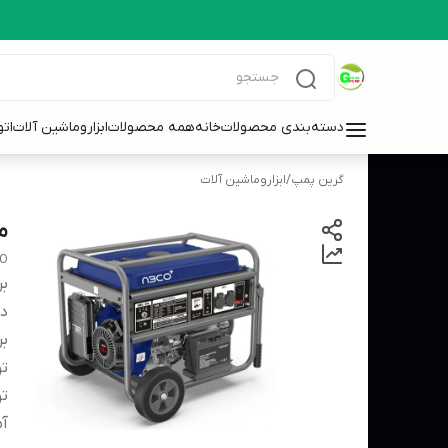
دسته‌بندی محصولات
خانه
همه محصولات
ابزاروماشین آلات
ات
گرین پمپ
/
ابزاروماشین آلات
موتور
O
بر
دس
بر
تو
تو
آم