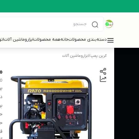
دسته‌بندی محصولات
خانه
همه محصولات
ابزاروماشین آلات
ات
گرین پمپ
/
ابزاروماشین آلات
موتورب
O
بر
دس
بر
حد
ح
قد