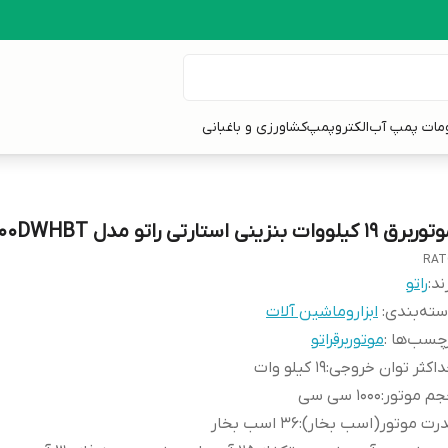
ومات پمپ آب
الکتروپمپ
کشاورزی و باغبانی
رق 19 کیلووات بنزینی استارتی راتو مدل R25000DWHBT
RAT
ند:
راتو
ته‌بندی
:
ابزاروماشین آلات
چسب‌ها :
موتوربرقراتو
اکثر توان خروجی
:
19 کیلو وات
جم موتور
:
1000 سی سی
رت موتور(اسب بخار)
:
36 اسب بخار