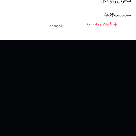
استارتی راتو مدل
R25000DWHBT
660,000,000
افزودن به سبد
ناموجود