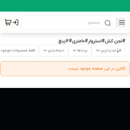
#لجن کش#استرولر#10متری#2اینچ
جدیدترین
برندها
دسته‌بندی
فقط محصولات موجود
کالایی در این صفحه موجود نیست